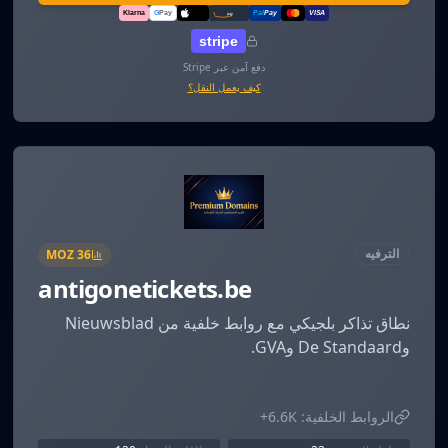
Klarna
G
Pay
Pal
Pay
VISA
amazon
pay
Pay
stripe
دفع آمن عبر Stripe
كيف يعمل النقل؟
الترفيه
MOZ
36
antigonetickets.be
نطاق تذاكر بلجيكي مع روابط خلفية من Nieuwsblad
وDe Standaard وGVA.
الروابط الخلفية:
6.6K+