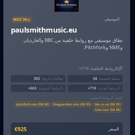
الموسيقى
MOZ
36
paulsmithmusic.eu
نطاق موسيقي مع روابط خلفية من BBC والغارديان
وNME وPitchfork.
الروابط الخلفية:
719+
سلطة الصفحة:
34
نطاقات الربط:
302
الروابط الواردة:
719+
الروابط المتبوعة:
663+
أفضل الروابط الخلفية:
pitchfork.com (DA 88)
theguardian.com (DA 95)
bbc.co.uk (DA 95)
nme.com (DA 86)
€925
السعر