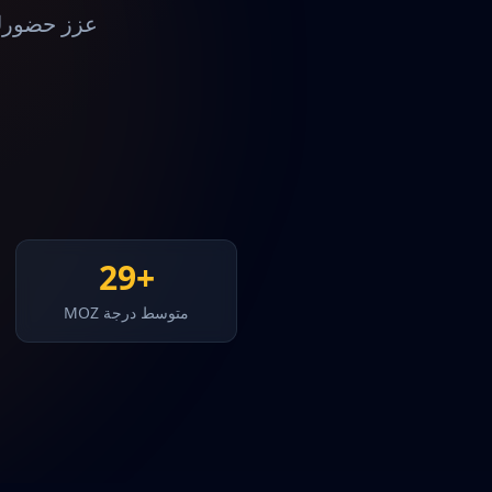
عزز حضورك 
+29
متوسط درجة MOZ