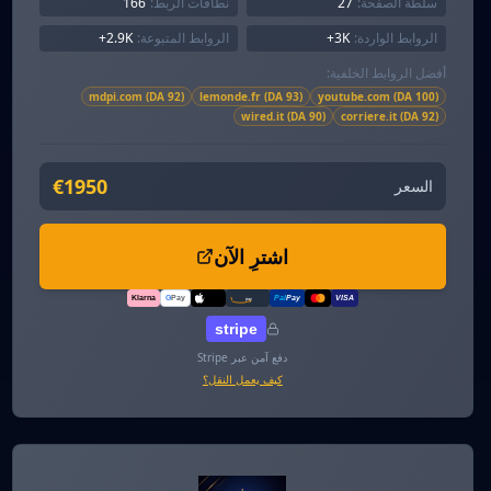
سلطة الصفحة:
27
نطاقات الربط:
166
الروابط الواردة:
3K+
الروابط المتبوعة:
2.9K+
أفضل الروابط الخلفية:
mdpi.com (DA 92)
lemonde.fr (DA 93)
youtube.com (DA 100)
wired.it (DA 90)
corriere.it (DA 92)
€1950
السعر
اشترِ الآن
Klarna
G
Pay
Pal
Pay
VISA
amazon
pay
Pay
stripe
دفع آمن عبر Stripe
كيف يعمل النقل؟