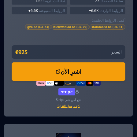
سلطة الصفحة:
23
نطاقات الربط:
120
الروابط الواردة:
6.6K+
الروابط المتبوعة:
6.6K+
أفضل الروابط الخلفية:
gva.be (DA 73)
nieuwsblad.be (DA 79)
standaard.be (DA 81)
€925
السعر
اشترِ الآن
Klarna
G
Pay
Pal
Pay
VISA
amazon
pay
Pay
stripe
دفع آمن عبر Stripe
كيف يعمل النقل؟