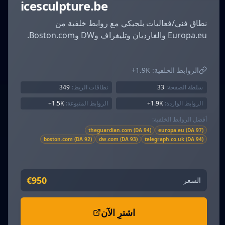
icesculpture.be
نطاق فني/فعاليات بلجيكي مع روابط خلفية من
Europa.eu والغارديان وتليغراف وDW وBoston.com.
الروابط الخلفية:
1.9K+
سلطة الصفحة:
33
نطاقات الربط:
349
الروابط الواردة:
1.9K+
الروابط المتبوعة:
1.5K+
أفضل الروابط الخلفية:
theguardian.com (DA 94)
europa.eu (DA 97)
boston.com (DA 92)
dw.com (DA 93)
telegraph.co.uk (DA 94)
€950
السعر
اشترِ الآن