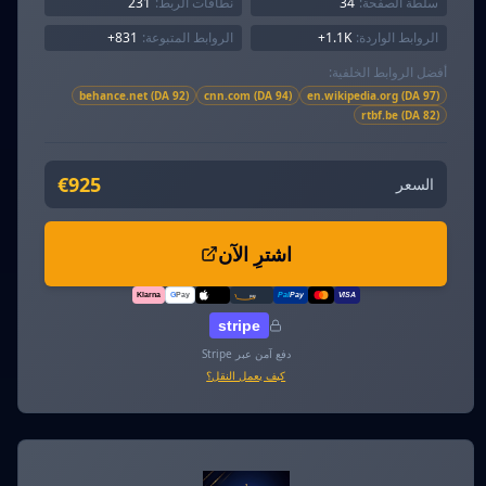
سلطة الصفحة:
34
نطاقات الربط:
231
الروابط الواردة:
1.1K+
الروابط المتبوعة:
831+
أفضل الروابط الخلفية:
behance.net (DA 92)
cnn.com (DA 94)
en.wikipedia.org (DA 97)
rtbf.be (DA 82)
€925
السعر
اشترِ الآن
Klarna
G
Pay
Pal
Pay
VISA
amazon
pay
Pay
stripe
دفع آمن عبر Stripe
كيف يعمل النقل؟