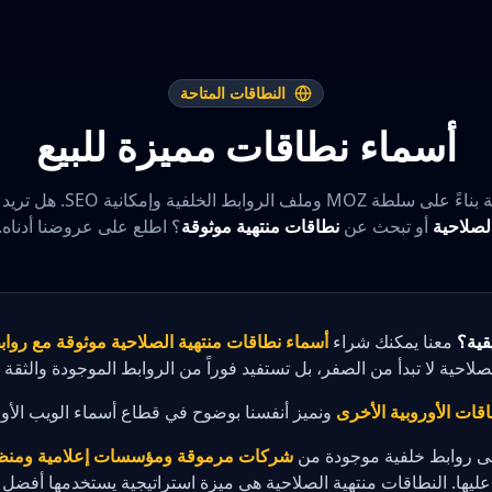
النطاقات المتاحة
أسماء نطاقات مميزة للبيع
الروابط الخلفية وإمكانية SEO. هل تريد
لصلاحية
أو تبحث عن
نطاقات منتهية موثوقة
؟ اطلع على عروضنا أدناه.
معنا يمكنك شراء
أسماء نطاقات منتهية الصلاحية موثوقة مع رواب
صلاحية لا تبدأ من الصفر، بل تستفيد فوراً من الروابط الموجودة والثقة و
ونميز أنفسنا بوضوح في قطاع أسماء الويب الأور
لى روابط خلفية موجودة من
شركات مرموقة ومؤسسات إعلامية ومنظ
عليها. النطاقات منتهية الصلاحية هي ميزة استراتيجية يستخدمها أفضل