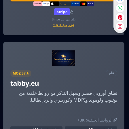
Klarna
G
Pay
Pal
Pay
VISA
amazon
pay
Pay
stripe
دفع آمن عبر Stripe
كيف يعمل النقل؟
عام
MOZ
37
tabby.eu
نطاق أوروبي قصير وسهل التذكر مع روابط خلفية من
يوتيوب ولوموند وMDPI وكورييري وايرد إيطاليا.
الروابط الخلفية:
3K+