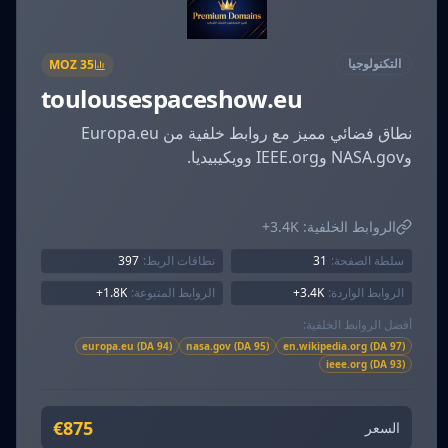
التكنولوجيا
MOZ
35
toulousespaceshow.eu
نطاق فضائي مميز مع روابط خلفية من Europa.eu
وNASA.gov وIEEE.org وويكيبيديا.
الروابط الخلفية:
3.4K+
سلطة الصفحة:
31
نطاقات الربط:
397
الروابط الواردة:
3.4K+
الروابط المتبوعة:
1.8K+
أفضل الروابط الخلفية:
europa.eu (DA 94)
nasa.gov (DA 95)
en.wikipedia.org (DA 97)
ieee.org (DA 93)
€875
السعر