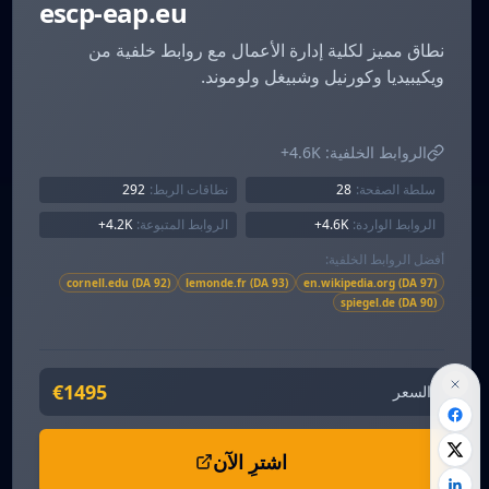
escp-eap.eu
نطاق مميز لكلية إدارة الأعمال مع روابط خلفية من
ويكيبيديا وكورنيل وشبيغل ولوموند.
الروابط الخلفية:
4.6K+
سلطة الصفحة:
28
نطاقات الربط:
292
الروابط الواردة:
4.6K+
الروابط المتبوعة:
4.2K+
أفضل الروابط الخلفية:
cornell.edu (DA 92)
lemonde.fr (DA 93)
en.wikipedia.org (DA 97)
spiegel.de (DA 90)
€1495
السعر
اشترِ الآن