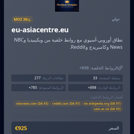
دولي
MOZ
36
eu-asiacentre.eu
نطاق أوروبي-آسيوي مع روابط خلفية من ويكيبيديا وNBC
News وكامبريدج وReddit.
الروابط الخلفية:
898+
سلطة الصفحة:
33
نطاقات الربط:
277
الروابط الواردة:
898+
الروابط المتبوعة:
785+
أفضل الروابط الخلفية:
nbcnews.com (DA 93)
reddit.com (DA 97)
en.wikipedia.org (DA 97)
cam.ac.uk (DA 93)
€925
السعر