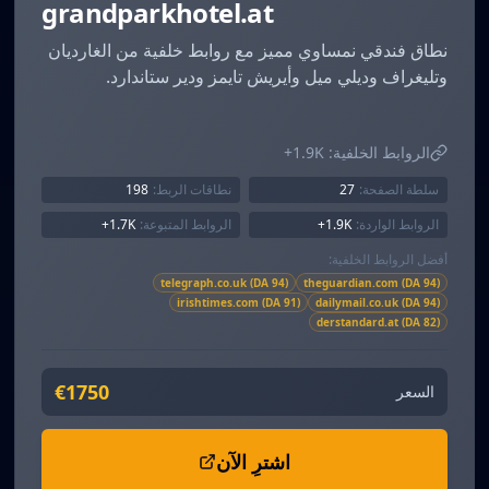
grandparkhotel.at
نطاق فندقي نمساوي مميز مع روابط خلفية من الغارديان
وتليغراف وديلي ميل وأيريش تايمز ودير ستاندارد.
الروابط الخلفية:
1.9K+
سلطة الصفحة:
27
نطاقات الربط:
198
الروابط الواردة:
1.9K+
الروابط المتبوعة:
1.7K+
أفضل الروابط الخلفية:
telegraph.co.uk (DA 94)
theguardian.com (DA 94)
irishtimes.com (DA 91)
dailymail.co.uk (DA 94)
derstandard.at (DA 82)
€1750
السعر
اشترِ الآن