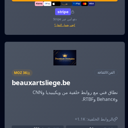
Klarna
G
Pay
Pal
Pay
VISA
amazon
pay
Pay
stripe
دفع آمن عبر Stripe
كيف يعمل النقل؟
الفن/الثقافة
MOZ
36
beauxartsliege.be
نطاق فني مع روابط خلفية من ويكيبيديا وCNN
وBehance وRTBF.
الروابط الخلفية:
1.1K+