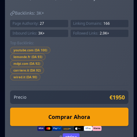
Backlinks:
3K+
Page Authority:
27
Linking Domains:
166
Inbound Links:
3K+
Followed Links:
2.9K+
Top Backlinks:
youtube.com (DA 100)
lemonde.fr (DA 93)
mdpi.com (DA 92)
corriere.it (DA 92)
wired.it (DA 90)
€1950
Precio
Comprar Ahora
VISA
Pay
Pal
G
Pay
Klarna
amazon
pay
Pay
stripe