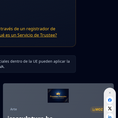
 través de un registrador de
ué es un Servicio de Trustee?
ciales dentro de la UE pueden aplicar la
VA.
Arte
MOZ
37