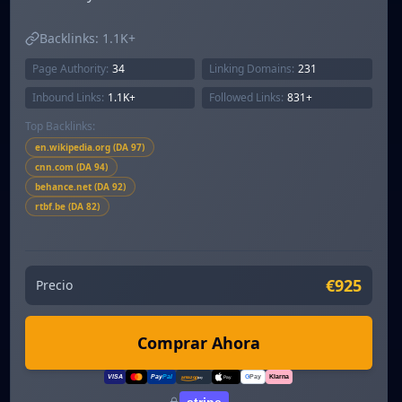
Backlinks:
1.1K+
Page Authority:
34
Linking Domains:
231
Inbound Links:
1.1K+
Followed Links:
831+
Top Backlinks:
en.wikipedia.org (DA 97)
cnn.com (DA 94)
behance.net (DA 92)
rtbf.be (DA 82)
€925
Precio
Comprar Ahora
VISA
Pay
Pal
G
Pay
Klarna
amazon
pay
Pay
stripe