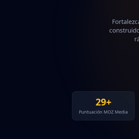
Fortalez
construid
r
29+
Puntuación MOZ Media