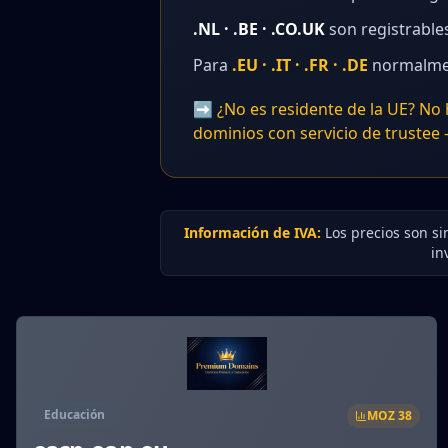
.NL · .BE · .CO.UK
son registrable
Para
.EU · .IT · .FR · .DE
normalment
➡️ ¿No es residente de la UE? No
dominios con servicio de trustee —
Información de IVA:
Los precios son sin
in
Educación
MOZ
38