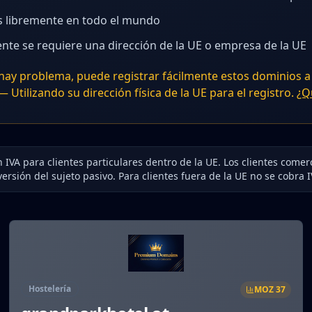
s libremente en todo el mundo
e se requiere una dirección de la UE o empresa de la UE
 hay problema, puede registrar fácilmente estos dominios a
 Utilizando su dirección física de la UE para el registro.
¿Q
 IVA para clientes particulares dentro de la UE. Los clientes comer
versión del sujeto pasivo. Para clientes fuera de la UE no se cobra I
Hostelería
MOZ
37