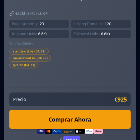
Backlinks:
6.6K+
Page Authority:
23
Linking Domains:
120
Inbound Links:
6.6K+
Followed Links:
6.6K+
Top Backlinks:
standaard.be (DA 81)
nieuwsblad.be (DA 79)
gva.be (DA 73)
€925
Precio
Comprar Ahora
VISA
Pay
Pal
G
Pay
Klarna
amazon
pay
Pay
stripe