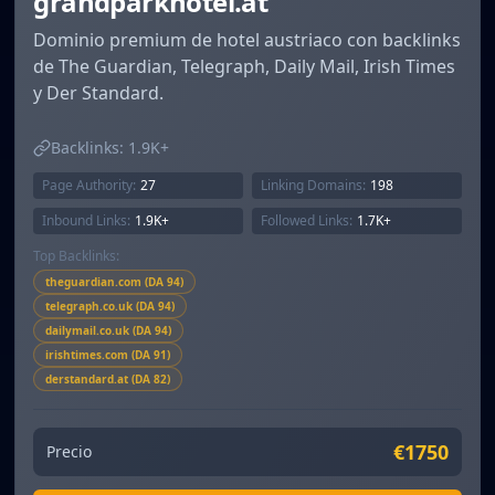
grandparkhotel.at
Dominio premium de hotel austriaco con backlinks
de The Guardian, Telegraph, Daily Mail, Irish Times
y Der Standard.
Backlinks:
1.9K+
Page Authority:
27
Linking Domains:
198
Inbound Links:
1.9K+
Followed Links:
1.7K+
Top Backlinks:
theguardian.com (DA 94)
telegraph.co.uk (DA 94)
dailymail.co.uk (DA 94)
irishtimes.com (DA 91)
derstandard.at (DA 82)
€1750
Precio