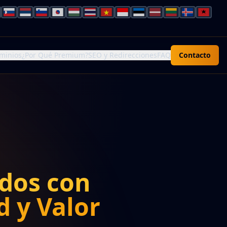
minios
¿Por Qué Premium?
SEO y Redirecciones
FAQ
Contacto
dos con
d y Valor