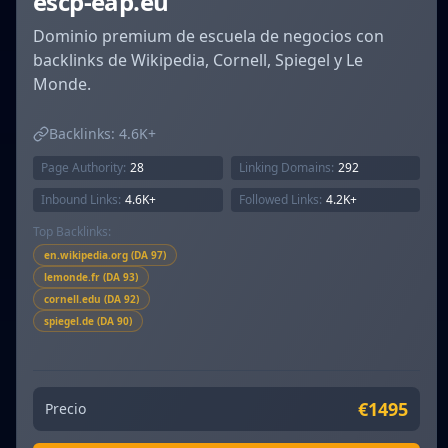
escp-eap.eu
Dominio premium de escuela de negocios con
backlinks de Wikipedia, Cornell, Spiegel y Le
Monde.
Backlinks:
4.6K+
Page Authority:
28
Linking Domains:
292
Inbound Links:
4.6K+
Followed Links:
4.2K+
Top Backlinks:
en.wikipedia.org (DA 97)
lemonde.fr (DA 93)
cornell.edu (DA 92)
spiegel.de (DA 90)
€1495
Precio