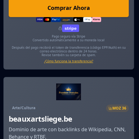
Comprar Ahora
VISA
Pay
Pal
G
Pay
Klarna
amazon
pay
Pay
stripe
Pago seguro vía Stripe
Convertido automáticamente a su moneda local
Después del pago recibirá el token de transferencia (código EPP/Auth) en su
correo electrónico dentro de 24 horas.
Revise también su carpeta de spam.
¿Cómo funciona la transferencia?
Arte/Cultura
MOZ
36
beauxartsliege.be
Dominio de arte con backlinks de Wikipedia, CNN,
Behance y RTBF.