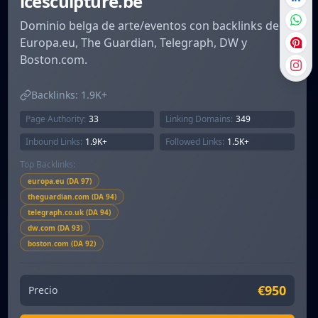
icesculpture.be
Dominio belga de arte/eventos con backlinks de
Europa.eu, The Guardian, Telegraph, DW y
Boston.com.
Backlinks:
1.9K+
Page Authority:
33
Linking Domains:
349
Inbound Links:
1.9K+
Followed Links:
1.5K+
Top Backlinks:
europa.eu (DA 97)
theguardian.com (DA 94)
telegraph.co.uk (DA 94)
dw.com (DA 93)
boston.com (DA 92)
€950
Precio