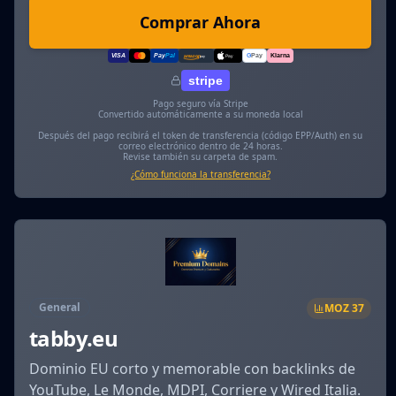
Comprar Ahora
VISA
Pay
Pal
G
Pay
Klarna
amazon
pay
Pay
stripe
Pago seguro vía Stripe
Convertido automáticamente a su moneda local
Después del pago recibirá el token de transferencia (código EPP/Auth) en su
correo electrónico dentro de 24 horas.
Revise también su carpeta de spam.
¿Cómo funciona la transferencia?
General
MOZ
37
tabby.eu
Dominio EU corto y memorable con backlinks de
YouTube, Le Monde, MDPI, Corriere y Wired Italia.