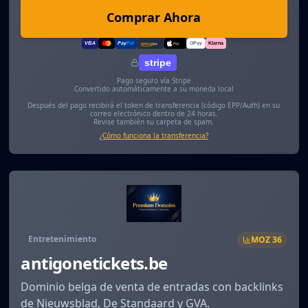
Comprar Ahora
VISA
Pay
Pal
G
Pay
Klarna
amazon
pay
Pay
stripe
Pago seguro vía Stripe
Convertido automáticamente a su moneda local
Después del pago recibirá el token de transferencia (código EPP/Auth) en su
correo electrónico dentro de 24 horas.
Revise también su carpeta de spam.
¿Cómo funciona la transferencia?
Entretenimiento
MOZ
36
antigonetickets.be
Dominio belga de venta de entradas con backlinks
de Nieuwsblad, De Standaard y GVA.