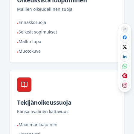
Oikeuksista luopuminen
Mallien oikeudellinen suoja
Ennakkosuoja
•
Selkeät sopimukset
•
Mallin lupa
•
Muotokuva
•
Tekijänoikeussuoja
Kansainvälinen kattavuus
Maailmanlaajuinen
•