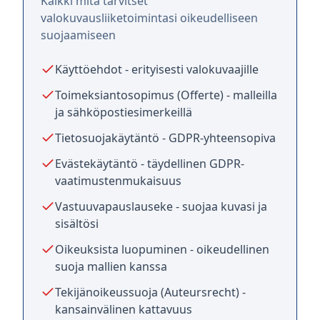
Kaikki mitä tarvitset
valokuvausliiketoimintasi oikeudelliseen
suojaamiseen
Käyttöehdot - erityisesti valokuvaajille
Toimeksiantosopimus (Offerte) - malleilla
ja sähköpostiesimerkeillä
Tietosuojakäytäntö - GDPR-yhteensopiva
Evästekäytäntö - täydellinen GDPR-
vaatimustenmukaisuus
Vastuuvapauslauseke - suojaa kuvasi ja
sisältösi
Oikeuksista luopuminen - oikeudellinen
suoja mallien kanssa
Tekijänoikeussuoja (Auteursrecht) -
kansainvälinen kattavuus