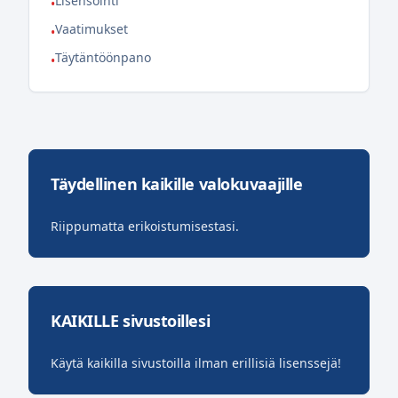
Lisensointi
•
Vaatimukset
•
Täytäntöönpano
•
Täydellinen kaikille valokuvaajille
Riippumatta erikoistumisestasi.
KAIKILLE sivustoillesi
Käytä kaikilla sivustoilla ilman erillisiä lisenssejä!