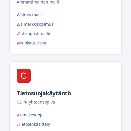
Ammattimainen malli
Valmis malli
•
Esimerkkisopimus
•
Sähköpostimallit
•
Muokattavissa
•
Tietosuojakäytäntö
GDPR-yhteensopiva
Lomakesuoja
•
Tietojenkäsittely
•