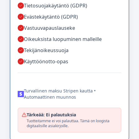
Tietosuojakäytäntö (GDPR)
Evästekäytäntö (GDPR)
Vastuuvapauslauseke
Oikeuksista luopuminen malleille
Tekijänoikeussuoja
Käyttöönotto-opas
Turvallinen maksu Stripen kautta •
Automaattinen muunnos
Tärkeää: Ei palautuksia
Tuotteitamme ei voi palauttaa. Tämä on loogista
digitaalisille asiakirjoille.