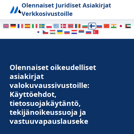
Affiliate Website Legal Documents
Photography Legal Doc
Olennaiset Juridiset Asiakirjat
Verkkosivustoille
Olennaiset oikeudelliset
asiakirjat
valokuvaussivustoille:
Käyttöehdot,
tietosuojakäytäntö,
tekijänoikeussuoja ja
vastuuvapauslauseke