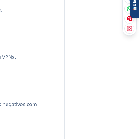
8
📑
.
u VPNs.
s negativos com