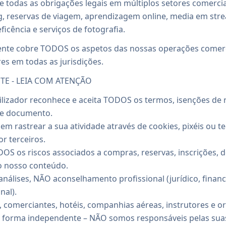
 e todas as obrigações legais em múltiplos setores comercia
g, reservas de viagem, aprendizagem online, media em str
ficência e serviços de fotografia.
ente cobre TODOS os aspetos das nossas operações comerci
es em todas as jurisdições.
TE - LEIA COM ATENÇÃO
 utilizador reconhece e aceita TODOS os termos, isenções de
te documento.
dem rastrear a sua atividade através de cookies, pixéis ou t
r terceiros.
OS os riscos associados a compras, reservas, inscrições, d
o nosso conteúdo.
nálises, NÃO aconselhamento profissional (jurídico, finance
nal).
s, comerciantes, hotéis, companhias aéreas, instrutores e 
 forma independente – NÃO somos responsáveis pelas sua