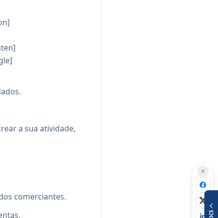
on]
uten]
gle]
dados.
rear a sua atividade,
 dos comerciantes.
DOCS
entas.