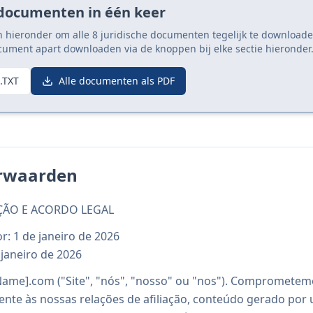
 documenten in één keer
n hieronder om alle 8 juridische documenten tegelijk te downloa
cument apart downloaden via de knoppen bij elke sectie hieronder
.TXT
Alle documenten als PDF
rwaarden
ÇÃO E ACORDO LEGAL
r: 1 de janeiro de 2026
 janeiro de 2026
ame].com ("Site", "nós", "nosso" ou "nos"). Comprometem
nte às nossas relações de afiliação, conteúdo gerado por ut