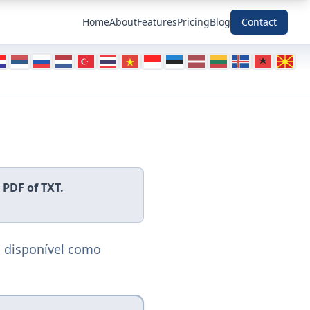
Home
About
Features
Pricing
Blog
Contact
PDF of TXT.
á disponível como