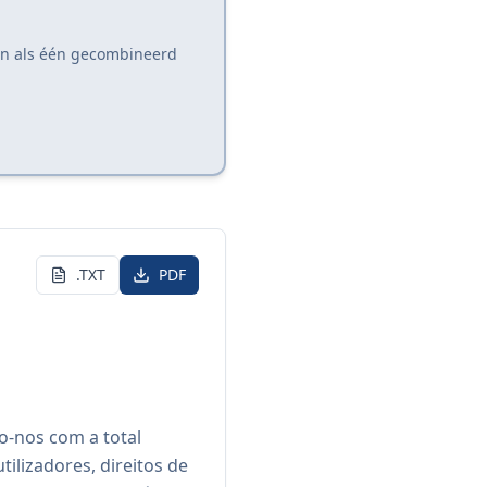
den als één gecombineerd
.
.TXT
PDF
o-nos com a total
ilizadores, direitos de