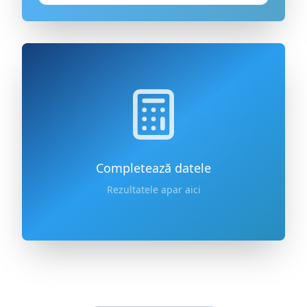
Completează datele
Rezultatele apar aici