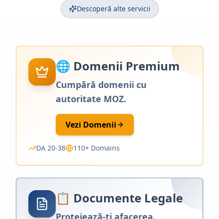
Descoperă alte servicii
🌐 Domenii Premium
Cumpără domenii cu
autoritate MOZ.
Vezi Domenii
DA 20-38
110+ Domains
📋 Documente Legale
Protejează-ți afacerea.