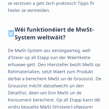
ze verstoen a gëtt Iech praktesch Tipps fir
Feeler ze vermeiden.
Wéi funktionéiert de MwSt-
System weltwäit?
De MwSt-System ass eenzegaarteg, well
d'Steier op all Etapp vun der Wäertkette
erhuewe gëtt. Den Hiersteller bezilt MwSt op
Rohmaterialien, setzt Wäert zum Produkt
derbäi a berechent MwSt un de Groussist. De
Groussist mécht datselwecht un den
Détaillist, deen um Enn MwSt un de
Konsument berechent. Op all Etapp kann déi
virdru bezuelte MwSt (Virsteier) ofgezunn