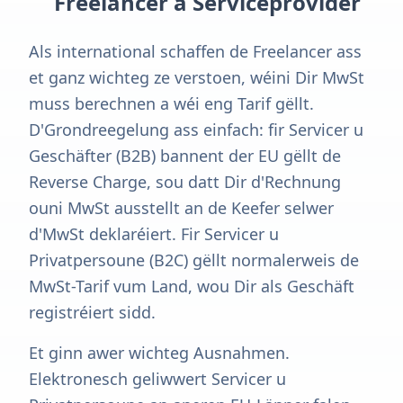
Freelancer a Serviceprovider
Als international schaffen de Freelancer ass
et ganz wichteg ze verstoen, wéini Dir MwSt
muss berechnen a wéi eng Tarif gëllt.
D'Grondreegelung ass einfach: fir Servicer u
Geschäfter (B2B) bannent der EU gëllt de
Reverse Charge, sou datt Dir d'Rechnung
ouni MwSt ausstellt an de Keefer selwer
d'MwSt deklaréiert. Fir Servicer u
Privatpersoune (B2C) gëllt normalerweis de
MwSt-Tarif vum Land, wou Dir als Geschäft
registréiert sidd.
Et ginn awer wichteg Ausnahmen.
Elektronesch geliwwert Servicer u