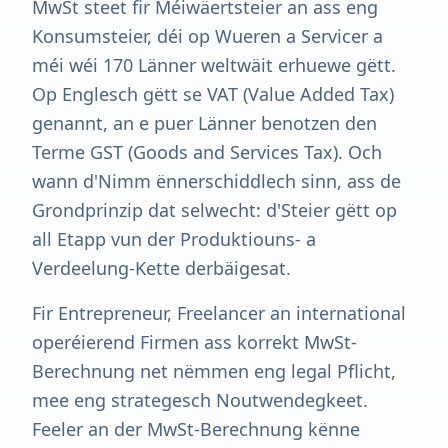
MwSt steet fir Méiwäertsteier an ass eng
Konsumsteier, déi op Wueren a Servicer a
méi wéi 170 Länner weltwäit erhuewe gëtt.
Op Englesch gëtt se VAT (Value Added Tax)
genannt, an e puer Länner benotzen den
Terme GST (Goods and Services Tax). Och
wann d'Nimm ënnerschiddlech sinn, ass de
Grondprinzip dat selwecht: d'Steier gëtt op
all Etapp vun der Produktiouns- a
Verdeelung-Kette derbäigesat.
Fir Entrepreneur, Freelancer an international
operéierend Firmen ass korrekt MwSt-
Berechnung net nëmmen eng legal Pflicht,
mee eng strategesch Noutwendegkeet.
Feeler an der MwSt-Berechnung kënne