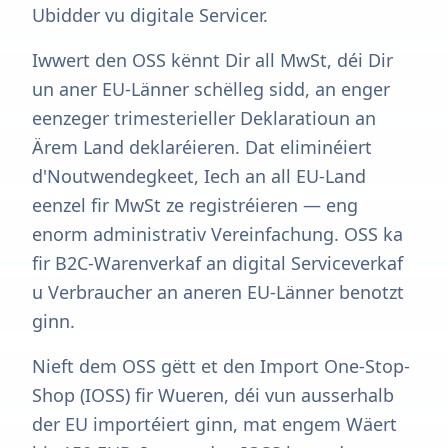
Ubidder vu digitale Servicer.
Iwwert den OSS kënnt Dir all MwSt, déi Dir
un aner EU-Länner schëlleg sidd, an enger
eenzeger trimesterieller Deklaratioun an
Ärem Land deklaréieren. Dat eliminéiert
d'Noutwendegkeet, Iech an all EU-Land
eenzel fir MwSt ze registréieren — eng
enorm administrativ Vereinfachung. OSS ka
fir B2C-Warenverkaf an digital Serviceverkaf
u Verbraucher an aneren EU-Länner benotzt
ginn.
Nieft dem OSS gëtt et den Import One-Stop-
Shop (IOSS) fir Wueren, déi vun ausserhalb
der EU importéiert ginn, mat engem Wäert