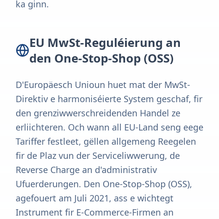
ka ginn.
EU MwSt-Reguléierung an
den One-Stop-Shop (OSS)
D'Europäesch Unioun huet mat der MwSt-
Direktiv e harmoniséierte System geschaf, fir
den grenziwwerschreidenden Handel ze
erliichteren. Och wann all EU-Land seng eege
Tariffer festleet, gëllen allgemeng Reegelen
fir de Plaz vun der Serviceliwwerung, de
Reverse Charge an d'administrativ
Ufuerderungen. Den One-Stop-Shop (OSS),
agefouert am Juli 2021, ass e wichtegt
Instrument fir E-Commerce-Firmen an