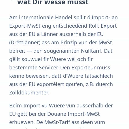
wat Dir wësse musst
Am internationale Handel spillt d'Import- an
Export-MwSt eng entscheedend Roll. Export
aus der EU a Länner ausserhalb der EU
(Drëttlänner) ass am Prinzip vun der MwSt
befreit — den sougenannten Nulltarif. Dat
gëllt souwuel fir Wuere wéi och fir
bestëmmte Servicer. Den Exporteur muss
kënne beweisen, datt d'Wuere tatsächlech
aus der EU exportéiert goufen, z.B. duerch
Zolldokumenter.
Beim Import vu Wuere vun ausserhalb der
EU gëtt bei der Douane Import-MwSt
erhuewen. De MwSt-Tarif ass deen vum