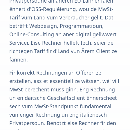
Privatpersoune an aneren EU-Länner falen
ënnert d'OSS-Reguléierung, wou de MwSt-
Tarif vum Land vum Verbraucher gëllt. Dat
betrëfft Webdesign, Programmatioun,
Online-Consulting an aner digital geliwwert
Servicer. Eise Rechner hëlleft Iech, séier de
richtegen Tarif fir d'Land vun Ärem Client ze
fannen.
Fir korrekt Rechnungen an Offeren ze
erstellen, ass et essentiell ze wëssen, wéi vill
MwSt berechent muss ginn. Eng Rechnung
un en däitsche Geschäftsclient ënnerscheet
sech vum MwSt-Standpunkt fundamental
vun enger Rechnung un eng italienesch
Privatpersoun. Benotzt eise Rechner fir den