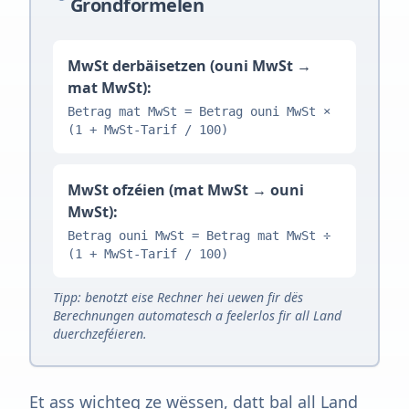
Grondformelen
MwSt derbäisetzen (ouni MwSt →
mat MwSt):
Betrag mat MwSt = Betrag ouni MwSt ×
(1 + MwSt-Tarif / 100)
MwSt ofzéien (mat MwSt → ouni
MwSt):
Betrag ouni MwSt = Betrag mat MwSt ÷
(1 + MwSt-Tarif / 100)
Tipp: benotzt eise Rechner hei uewen fir dës
Berechnungen automatesch a feelerlos fir all Land
duerchzeféieren.
Et ass wichteg ze wëssen, datt bal all Land