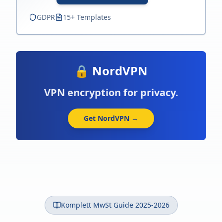
GDPR
15+ Templates
🔒 NordVPN
VPN encryption for privacy.
Get NordVPN →
Komplett MwSt Guide 2025-2026