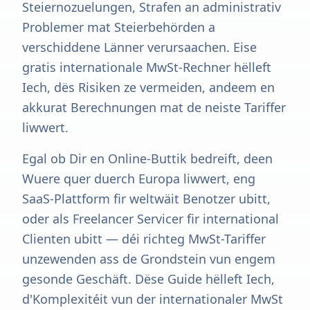
Steiernozuelungen, Strafen an administrativ
Problemer mat Steierbehörden a
verschiddene Länner verursaachen. Eise
gratis internationale MwSt-Rechner hëlleft
Iech, dës Risiken ze vermeiden, andeem en
akkurat Berechnungen mat de neiste Tariffer
liwwert.
Egal ob Dir en Online-Buttik bedreift, deen
Wuere quer duerch Europa liwwert, eng
SaaS-Plattform fir weltwäit Benotzer ubitt,
oder als Freelancer Servicer fir international
Clienten ubitt — déi richteg MwSt-Tariffer
unzewenden ass de Grondstein vun engem
gesonde Geschäft. Dëse Guide hëlleft Iech,
d'Komplexitéit vun der internationaler MwSt