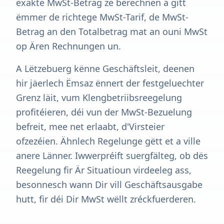
exakte MwSt-Betrag ze berechnen a gitt
ëmmer de richtege MwSt-Tarif, de MwSt-
Betrag an den Totalbetrag mat an ouni MwSt
op Ären Rechnungen un.
A Lëtzebuerg kënne Geschäftsleit, deenen
hir jäerlech Ëmsaz ënnert der festgeluechter
Grenz läit, vum Klengbetriibsreegelung
profitéieren, déi vun der MwSt-Bezuelung
befreit, mee net erlaabt, d'Virsteier
ofzezéien. Ähnlech Regelunge gëtt et a ville
anere Länner. Iwwerpréift suergfälteg, ob dës
Reegelung fir Är Situatioun virdeeleg ass,
besonnesch wann Dir vill Geschäftsausgabe
hutt, fir déi Dir MwSt wëllt zréckfuerderen.