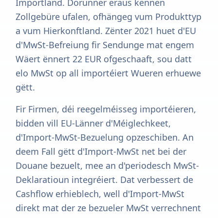
Importland. Dorunner eraus kënnen
Zollgebüre ufalen, ofhängeg vum Produkttyp
a vum Hierkonftland. Zënter 2021 huet d'EU
d'MwSt-Befreiung fir Sendunge mat engem
Wäert ënnert 22 EUR ofgeschaaft, sou datt
elo MwSt op all importéiert Wueren erhuewe
gëtt.
Fir Firmen, déi reegelméisseg importéieren,
bidden vill EU-Länner d'Méiglechkeet,
d'Import-MwSt-Bezuelung opzeschiben. An
deem Fall gëtt d'Import-MwSt net bei der
Douane bezuelt, mee an d'periodesch MwSt-
Deklaratioun integréiert. Dat verbessert de
Cashflow erhieblech, well d'Import-MwSt
direkt mat der ze bezueler MwSt verrechnent