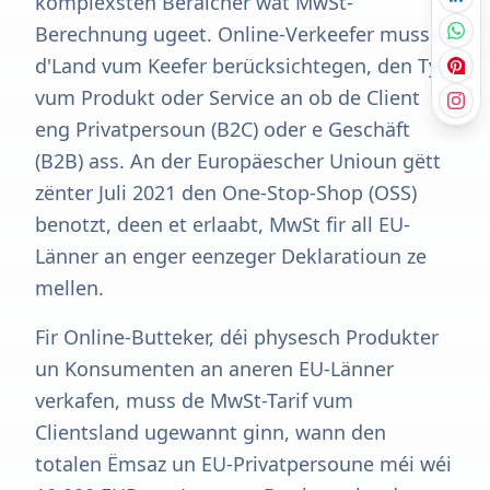
komplexsten Beräicher wat MwSt-
Berechnung ugeet. Online-Verkeefer musse
d'Land vum Keefer berücksichtegen, den Typ
vum Produkt oder Service an ob de Client
eng Privatpersoun (B2C) oder e Geschäft
(B2B) ass. An der Europäescher Unioun gëtt
zënter Juli 2021 den One-Stop-Shop (OSS)
benotzt, deen et erlaabt, MwSt fir all EU-
Länner an enger eenzeger Deklaratioun ze
mellen.
Fir Online-Butteker, déi physesch Produkter
un Konsumenten an aneren EU-Länner
verkafen, muss de MwSt-Tarif vum
Clientsland ugewannt ginn, wann den
totalen Ëmsaz un EU-Privatpersoune méi wéi