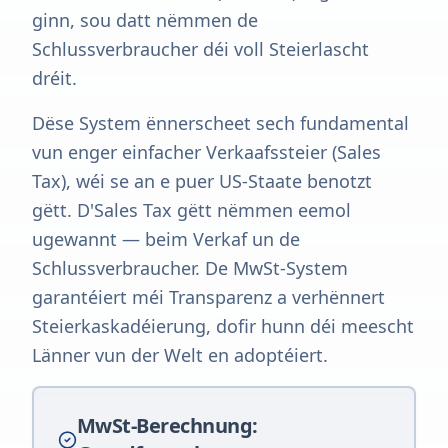
ginn, sou datt nëmmen de
Schlussverbraucher déi voll Steierlascht
dréit.
Dëse System ënnerscheet sech fundamental
vun enger einfacher Verkaafssteier (Sales
Tax), wéi se an e puer US-Staate benotzt
gëtt. D'Sales Tax gëtt nëmmen eemol
ugewannt — beim Verkaf un de
Schlussverbraucher. De MwSt-System
garantéiert méi Transparenz a verhënnert
Steierkaskadéierung, dofir hunn déi meescht
Länner vun der Welt en adoptéiert.
MwSt-Berechnung: