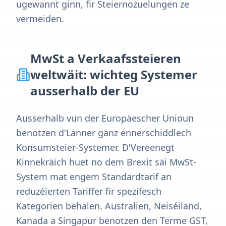
ugewannt ginn, fir Steiernozuelungen ze
vermeiden.
MwSt a Verkaafssteieren
weltwäit: wichteg Systemer
ausserhalb der EU
Ausserhalb vun der Europäescher Unioun
benotzen d'Länner ganz ënnerschiddlech
Konsumsteier-Systemer. D'Vereenegt
Kinnekräich huet no dem Brexit säi MwSt-
System mat engem Standardtarif an
reduzéierten Tariffer fir spezifesch
Kategorien behalen. Australien, Neiséiland,
Kanada a Singapur benotzen den Terme GST,