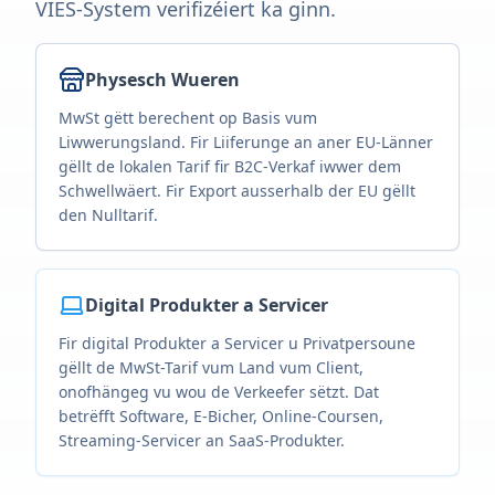
VIES-System verifizéiert ka ginn.
Physesch Wueren
MwSt gëtt berechent op Basis vum
Liwwerungsland. Fir Liiferunge an aner EU-Länner
gëllt de lokalen Tarif fir B2C-Verkaf iwwer dem
Schwellwäert. Fir Export ausserhalb der EU gëllt
den Nulltarif.
Digital Produkter a Servicer
Fir digital Produkter a Servicer u Privatpersoune
gëllt de MwSt-Tarif vum Land vum Client,
onofhängeg vu wou de Verkeefer sëtzt. Dat
betrëfft Software, E-Bicher, Online-Coursen,
Streaming-Servicer an SaaS-Produkter.