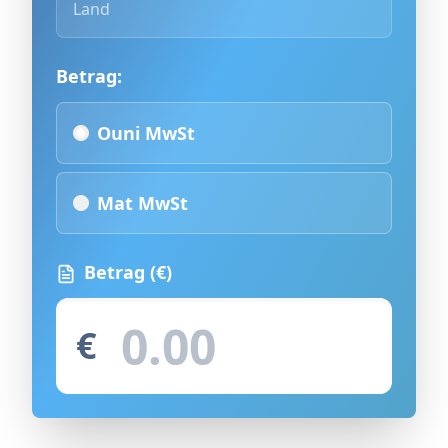
Land
Betrag:
Ouni MwSt
Mat MwSt
Betrag
(€)
€