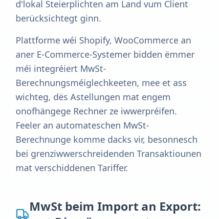
d'lokal Steierplichten am Land vum Client
berücksichtegt ginn.
Plattforme wéi Shopify, WooCommerce an
aner E-Commerce-Systemer bidden ëmmer
méi integréiert MwSt-
Berechnungsméiglechkeeten, mee et ass
wichteg, dës Astellungen mat engem
onofhängege Rechner ze iwwerpréifen.
Feeler an automateschen MwSt-
Berechnunge komme dacks vir, besonnesch
bei grenziwwerschreidenden Transaktiounen
mat verschiddenen Tariffer.
MwSt beim Import an Export: