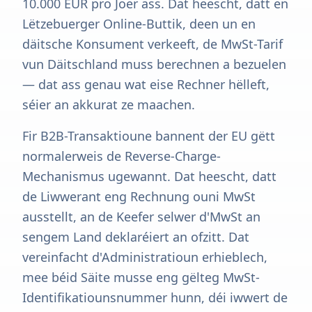
10.000 EUR pro Joer ass. Dat heescht, datt en
Lëtzebuerger Online-Buttik, deen un en
däitsche Konsument verkeeft, de MwSt-Tarif
vun Däitschland muss berechnen a bezuelen
— dat ass genau wat eise Rechner hëlleft,
séier an akkurat ze maachen.
Fir B2B-Transaktioune bannent der EU gëtt
normalerweis de Reverse-Charge-
Mechanismus ugewannt. Dat heescht, datt
de Liwwerant eng Rechnung ouni MwSt
ausstellt, an de Keefer selwer d'MwSt an
sengem Land deklaréiert an ofzitt. Dat
vereinfacht d'Administratioun erhieblech,
mee béid Säite musse eng gëlteg MwSt-
Identifikatiounsnummer hunn, déi iwwert de