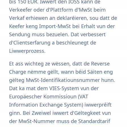
bis 150 EUR. Iwwert den IOSS kann de
Verkeefer oder d'Plattform d'MwSt beim
Verkaf erhiewen an deklaréieren, sou datt de
Keefer keng Import-MwSt bei Erhalt vun der
Sendung muss bezuelen. Dat verbessert
d'Clientserfarung a beschleunegt de
Liwwerprozess.
Et ass wichteg ze wëssen, datt de Reverse
Charge nëmme gëllt, wann béid Säiten eng
gëlteg MwSt-Identifikatiounsnummer hunn.
Dat ka mat dem VIES-System vun der
Europäescher Kommissioun (VAT
Information Exchange System) iwwerpréift
ginn. Bei Zweiwel iwwert d'Gëltegkeet vun
der MwSt-Nummer muss de Standardtarif