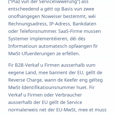
("Plaz vun der Serviceliwwerung") ass
entscheedend a gëtt op Basis vun zwee
onofhängegen Noweiser bestëmmt, wéi
Rechnungsadress, IP-Adress, Bankdaten
oder Telefonsnummer. SaaS-Firme mussen
Systemer implementéieren, déi dës
Informatioun automatesch opfaangen fir
MwSt-Ufuerderungen ze erfëllen.
Fir B2B-Verkaf u Firmen ausserhalb vum
eegene Land, mee bannent der EU, gëllt de
Reverse Charge, wann de Keefer eng gëlteg
MwSt-Identifikatiounsnummer huet. Fir
Verkaf u Firmen oder Verbraucher
ausserhalb der EU gëllt de Service
normalerweis net der EU-MwSt, mee et muss