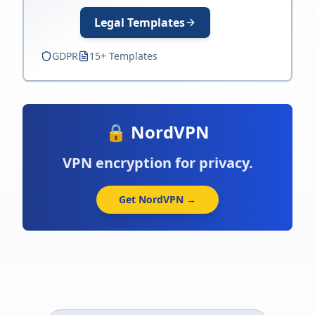
Legal Templates
GDPR
15+ Templates
🔒 NordVPN
VPN encryption for privacy.
Get NordVPN →