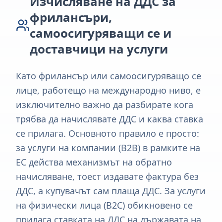
Изчисляване на ДДС за
фрилансъри,
самоосигуряващи се и
доставчици на услуги
Като фрилансър или самоосигуряващо се
лице, работещо на международно ниво, е
изключително важно да разбирате кога
трябва да начислявате ДДС и каква ставка
се прилага. Основното правило е просто:
за услуги на компании (B2B) в рамките на
ЕС действа механизмът на обратно
начисляване, тоест издавате фактура без
ДДС, а купувачът сам плаща ДДС. За услуги
на физически лица (B2C) обикновено се
прилага ставката на ДДС на държавата на