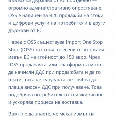
във всяка държава от ЕС поотделно —
огромно административно опростяване.
OSS е наличен за B2C продажби на стоки
и цифрови услуги на потребители в други
държави от ЕС.
Наред с OSS съществува Import One Stop
Shop (IOSS) за стоки, внесени от държави
извън ЕС на стойност до 150 евро. Чрез
IOSS продавачът или платформата може
да начисли ДДС при продажбата и да го
плати, така че купувачът не трябва да
плаща вносен ДДС при получаване. Това
подобрява потребителското изживяване
и ускорява процеса на доставка.
Важно е да знаете, че механизмът на