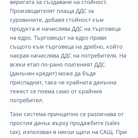
веригата за създаване на стойност.
Производителят плаща ДДС за
суровините, добавя стойност към
продукта и начислява ДДС на търговеца
на едро. Търговецът на едро прави
същото към търговеца на дребно, който
накрая начислява ДДС на потребителя. На
всеки етап по-рано платеният ДДС
(данъчен кредит) може да бъде
приспаднат, така че крайната данъчна
тежест се поема само от крайния
потребител.
Тази система принципно се различава от
простия данък върху продажбите (sales
tax), използван в някои щати на САЩ. При