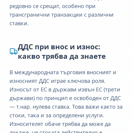
редовно се срещат, особено при
трансгранични транзакции с различни
ставки.
ДДС при внос и износ:
какво трябва да знаете
В международната търговия вносният и
износният ДДС играе ключова роля.
Износът от ЕС в държави извън ЕС (трети
държави) по принцип е освободен от ДДС
— т.нар. нулева ставка. Това важи както за
стоки, така и за определени услуги.
Износителят обаче трябва да може да
докаже, че стоката действително е