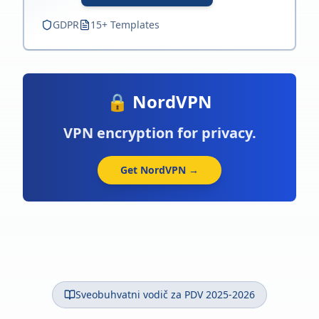
GDPR
15+ Templates
🔒 NordVPN
VPN encryption for privacy.
Get NordVPN →
Sveobuhvatni vodič za PDV 2025-2026