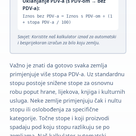
Uklanjanje PDV-a (s PDV-om → bez
PDV-a):
Iznos bez PDV-a = Iznos s PDV-om ÷ (1
+ stopa PDV-a / 100)
Savjet: Koristite naš kalkulator iznad za automatski
i besprijekoran izračun za bilo koju zemlju.
Važno je znati da gotovo svaka zemlja
primjenjuje više stopa PDV-a. Uz standardnu
stopu postoje snižene stope za osnovnu
robu poput hrane, lijekova, knjiga i kulturnih
usluga. Neke zemlje primjenjuju čak i nultu
stopu ili oslobođenja za specifične
kategorije. Točne stope i koji proizvodi
spadaju pod koju stopu razlikuju se po
zemljama. Naš kalkulator automatski