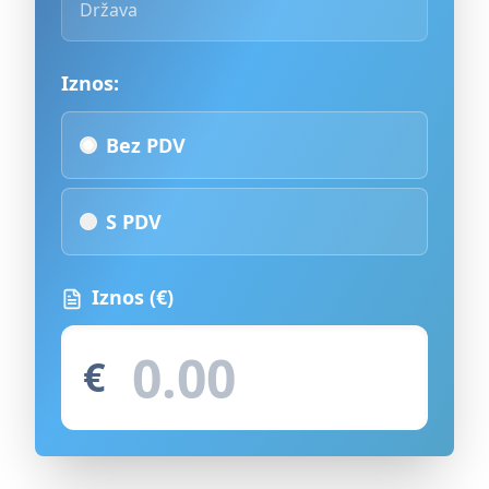
Država
Iznos:
Bez PDV
S PDV
Iznos
(€)
€